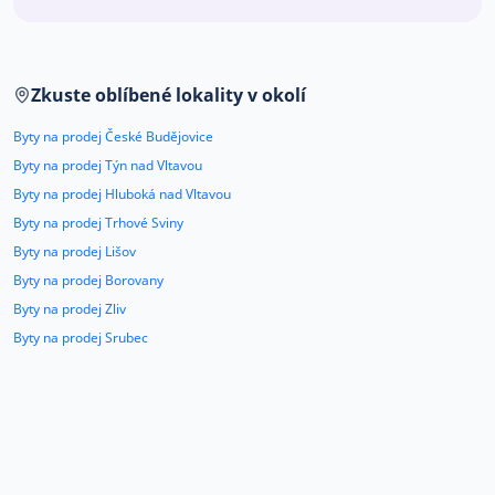
Co říkají naši zákazníci
Zkuste oblíbené lokality v okolí
Blog
O nás
Byty na prodej České Budějovice
Kariéra
Kontakt
Byty na prodej Týn nad Vltavou
Byty na prodej Hluboká nad Vltavou
Byty na prodej Trhové Sviny
Byty na prodej Lišov
Byty na prodej Borovany
Byty na prodej Zliv
Byty na prodej Srubec