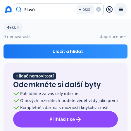
okres České Budějovice
+ okolí
Byty 4+kk na prodej Slavče
4+kk
Prodat
Koupit
Ceny
0 nemovitostí
doporučené
Prodej s Reas.cz
Uložit a hlídat
Chytrý odhad ceny
Hlídač nemovitostí
Odemkněte si další byty
Ceny prodaných nemovitostí
Pohlídáme za vás celý internet
O nových inzerátech budete vědět vždy jako první
Okamžitý výkup
Kompletně zdarma s možností kdykoliv zrušit
Přihlásit se
Přehled realitních makléřů