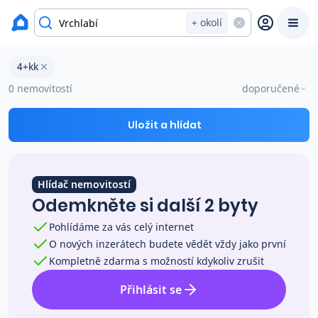
okres Trutnov
+ okolí
Byty 4+kk na prodej Vrchlabí
4+kk
Prodat
Koupit
Ceny
0 nemovitostí
doporučené
Prodej s Reas.cz
Uložit a hlídat
Chytrý odhad ceny
Hlídač nemovitostí
Odemkněte si další 2 byty
Ceny prodaných nemovitostí
Pohlídáme za vás celý internet
O nových inzerátech budete vědět vždy jako první
Okamžitý výkup
Kompletně zdarma s možností kdykoliv zrušit
Přihlásit se
Přehled realitních makléřů