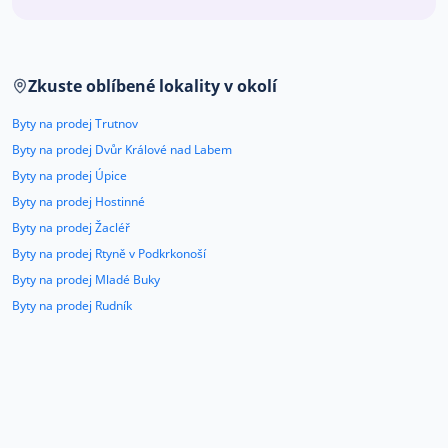
Co říkají naši zákazníci
Zkuste oblíbené lokality v okolí
Blog
O nás
Byty na prodej Trutnov
Kariéra
Kontakt
Byty na prodej Dvůr Králové nad Labem
Byty na prodej Úpice
Byty na prodej Hostinné
Byty na prodej Žacléř
Byty na prodej Rtyně v Podkrkonoší
Byty na prodej Mladé Buky
Byty na prodej Rudník