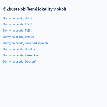
Co říkají naši zákazníci
Zkuste oblíbené lokality v okolí
Domy na prodej Jihlava
Blog
Domy na prodej Třešť
O nás
Domy na prodej Telč
Kariéra
Kontakt
Domy na prodej Brtnice
Domy na prodej Luka nad Jihlavou
Domy na prodej Batelov
Domy na prodej Kamenice
Domy na prodej Dobronín