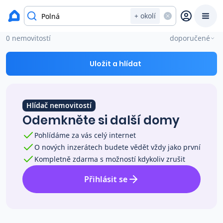
okres Jihlava
+ okolí
Domy na prodej Polná
0 nemovitostí
doporučené
Prodat
Koupit
Ceny
Uložit a hlídat
Prodej s Reas.cz
Hlídač nemovitostí
Chytrý odhad ceny
Odemkněte si další domy
Pohlídáme za vás celý internet
Ceny prodaných nemovitostí
O nových inzerátech budete vědět vždy jako první
Kompletně zdarma s možností kdykoliv zrušit
Okamžitý výkup
Přihlásit se
Přehled realitních makléřů