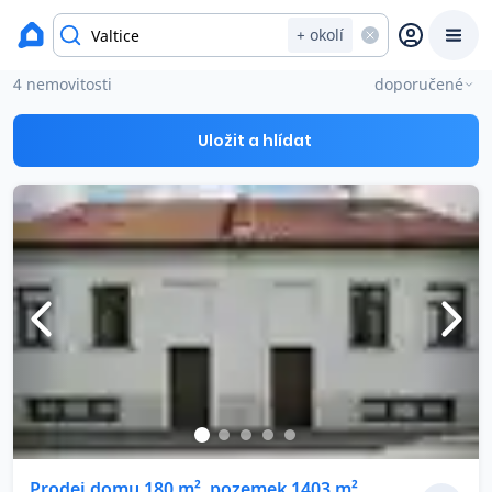
okres Břeclav
+ okolí
Domy na prodej Valtice
4 nemovitosti
doporučené
Prodat
Koupit
Ceny
Uložit a hlídat
Prodej s Reas.cz
Chytrý odhad ceny
Ceny prodaných nemovitostí
Okamžitý výkup
Přehled realitních makléřů
Prodej domu 180 m², pozemek 1403 m²