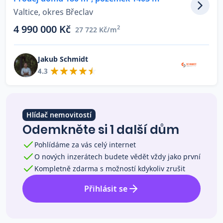
Co říkají naši zákazníci
Valtice, okres Břeclav
4 990 000 Kč
2
27 722 Kč/m
Blog
O nás
Jakub Schmidt
Kariéra
4.3
Kontakt
Hlídač nemovitostí
Odemkněte si 1 další dům
Pohlídáme za vás celý internet
O nových inzerátech budete vědět vždy jako první
Kompletně zdarma s možností kdykoliv zrušit
Přihlásit se