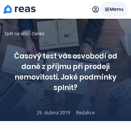
Menu
Prodat
Koupit
Ceny
Zpět na výpis článků
Prodej s Reas.cz
Časový test vás osvobodí od
daně z příjmu při prodeji
Chytrý odhad ceny
nemovitosti. Jaké podmínky
Ceny prodaných nemovitostí
splnit?
Okamžitý výkup
29. dubna 2019
Redakce
Přehled realitních makléřů