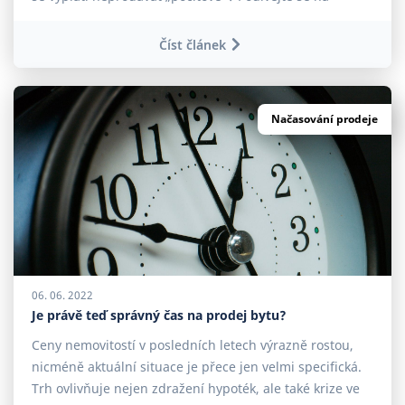
exkluzivní data Reas.cz.
Číst článek
Načasování prodeje
06. 06. 2022
Je právě teď správný čas na prodej bytu?
Ceny nemovitostí v posledních letech výrazně rostou,
nicméně aktuální situace je přece jen velmi specifická.
Trh ovlivňuje nejen zdražení hypoték, ale také krize ve