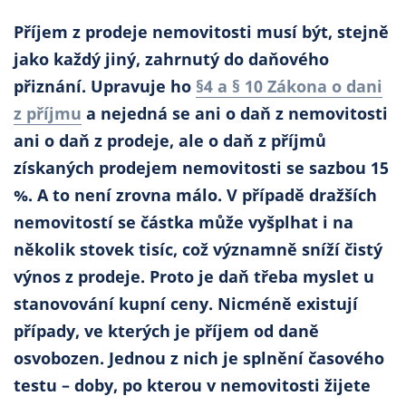
Co říkají naši zákazníci
Příjem z prodeje nemovitosti musí být, stejně
jako každý jiný, zahrnutý do daňového
přiznání. Upravuje ho
§4 a § 10 Zákona o dani
Blog
O nás
z příjmu
a nejedná se ani o daň z nemovitosti
Kariéra
Kontakt
ani o daň z prodeje, ale o daň z příjmů
získaných prodejem nemovitosti se sazbou 15
%. A to není zrovna málo. V případě dražších
nemovitostí se částka může vyšplhat i na
několik stovek tisíc, což významně sníží čistý
výnos z prodeje. Proto je daň třeba myslet u
stanovování kupní ceny. Nicméně existují
případy, ve kterých je příjem od daně
osvobozen. Jednou z nich je splnění časového
testu – doby, po kterou v nemovitosti žijete