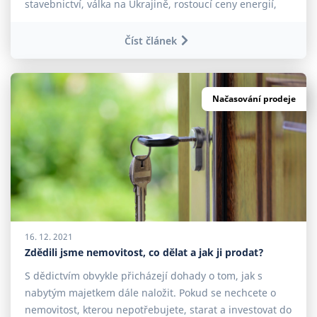
stavebnictví, válka na Ukrajině, rostoucí ceny energií,
inflace či očekávaná recese. Pokud se tak ptáte, zdali je
zrovna teď nejvyšší čas pro výhodný prodej bytu, máme
Číst článek
pro vás odpověď. Ochlazení neznamená zlevnění Roky
2020 a 2021 přinesly raketový růst cen a extrémně
vysokou poptávku po nemovitostech. Nyní však nastává
Načasování prodeje
ochlazení, z
16. 12. 2021
Zdědili jsme nemovitost, co dělat a jak ji prodat?
S dědictvím obvykle přicházejí dohady o tom, jak s
nabytým majetkem dále naložit. Pokud se nechcete o
nemovitost, kterou nepotřebujete, starat a investovat do