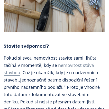
Stavíte svépomocí?
Pokud si svou nemovitost stavíte sami, lhůta
začíná v momentě, kdy se
nemovitost stává
stavbou
. Což je okamžik, kdy je u nadzemních
staveb „jednoznačně patrné dispoziční řešení
prvního nadzemního podlaží.“ Proto je vhodné
toto datum zdokumentovat ve stavebním
deníku. Pokud si nejste přesným datem jisti,
můžete počítat test až od data kolaudace stavby.