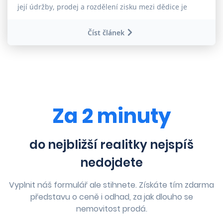
její údržby, prodej a rozdělení zisku mezi dědice je
logickým řešením situace. Co může nastat za různé
situace?
Číst článek
Za 2 minuty
do nejbližší realitky nejspíš
nedojdete
Vyplnit náš formulář ale stihnete. Získáte tím zdarma
představu o ceně i odhad, za jak dlouho se
nemovitost prodá.