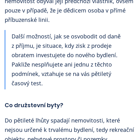
nemovitost obýval její předchozí vlastník, ovšem
pouze v případě, že je dědicem osoba v přímé
příbuzenské linii.
Další možností, jak se osvobodit od daně
z příjmu, je situace, kdy zisk z prodeje
obratem investujete do nového bydlení.
Pakliže nesplňujete ani jednu z těchto
podmínek, vztahuje se na vás pětiletý
časový test.
Co družstevní byty?
Do pětileté lhůty spadají nemovitosti, které
nejsou určené k trvalému bydlení, tedy rekreační
objekty, nebytové prostory či pozemky.